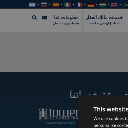
بار
خدمات مالك العقار
معلومات عنا
خدمات إدارية في بودابست
معلومات وجهات اتصال
موعة خدماتنا
This websit
We use cookies to
www.towerconsulting.hu
www.towerassistance.com
personalise conte