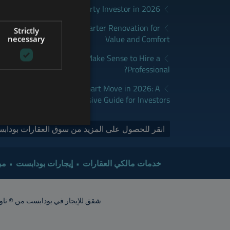
District Fits Which Property Investor in 2026?
GERMAN
apest: How to Plan a Smarter Renovation for
Strictly
FRENCH
Value and Comfort
necessary
ITALIAN
udapest: When Does It Make Sense to Hire a
Professional?
SPANISH
RUSSIAN
dapest Real Estate is a Smart Move in 2026: A
Comprehensive Guide for Investors
ARABIC
انقر للحصول على المزيد من سوق العقارات بودابس
خدمات مالكي العقارات
إيجارات بودابست
مب
شقق للإيجار في بودابست من © تاور إنترناشيونال 2015. جميع الحقوق محفوظة. أشعار الشقق تقريبية. ينبغي ت