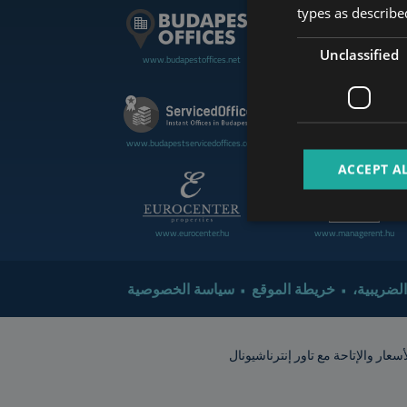
types as described
Unclassified
www.budapestoffices.net
www.budapestluxuryapartment
www.cdpbudapest.com
www.budapestservicedoffices.com
ACCEPT A
www.eurocenter.hu
www.managerent.hu
 الضريبية
خريطة الموقع
سياسة الخصوصية