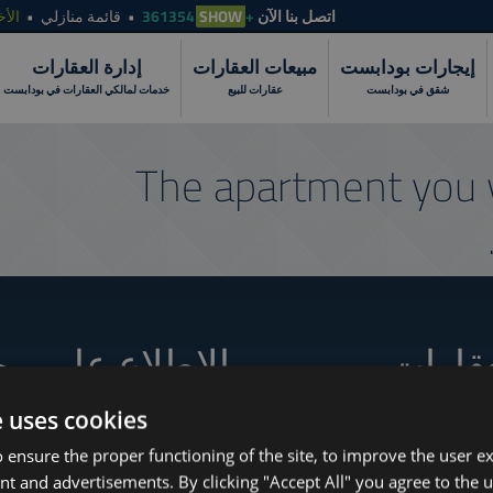
الأخ
قائمة منازلي
SHOW
+361354
اتصل بنا الآن
إيجارات بودابست
مبيعات العقارات
إدارة العقارات
شقق في بودابست
عقارات للبيع
خدمات لمالكي العقارات في بودابست
The apartment you 
عقارات
الاطلاع على مج
e uses cookies
 ensure the proper functioning of the site, to improve the user e
How to Still Find 
www.tower-investments.com
nt and advertisements. By clicking "Accept All" you agree to the u