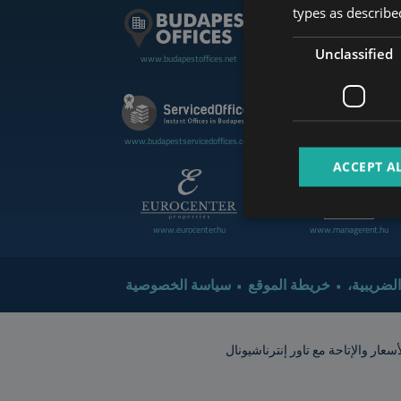
types as described
Unclassified
www.budapestoffices.net
www.budapestluxuryapartment
www.cdpbudapest.com
www.budapestservicedoffices.com
ACCEPT A
www.eurocenter.hu
www.managerent.hu
 الضريبية
خريطة الموقع
سياسة الخصوصية