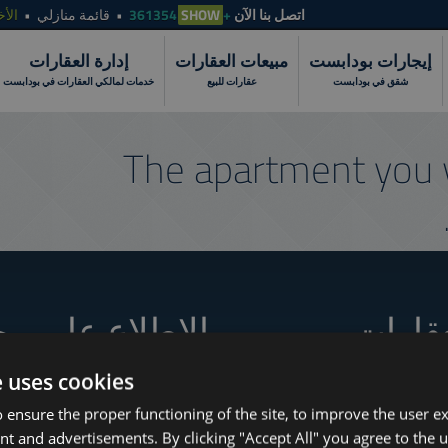
الأخ
قائمة منازلي
SHOW
+361354
اتصل بنا الآن
إيجارات بودابست
مبيعات العقارات
إدارة العقارات
شقق في بودابست
عقارات للبيع
خدمات لمالكي العقارات في بودابست
The apartment you 
عقارات
الاطلاع على مج
e uses cookies
 ensure the proper functioning of the site, to improve the user e
How to Still Find 
www.tower-investments.com
nt and advertisements. By clicking "Accept All" you agree to the u