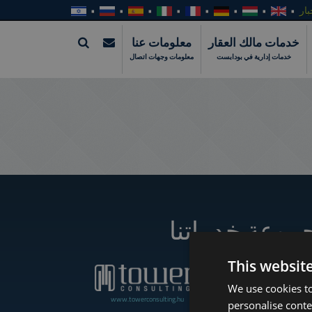
بار
خدمات مالك العقار
معلومات عنا
خدمات إدارية في بودابست
معلومات وجهات اتصال
موعة خدماتنا
This websit
We use cookies to
www.towerconsulting.hu
www.towerassistance.com
personalise conte