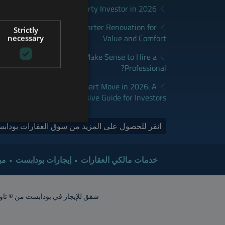
District Fits Which Property Investor in 2026?
GERMAN
apest: How to Plan a Smarter Renovation for
Strictly
FRENCH
Value and Comfort
necessary
ITALIAN
udapest: When Does It Make Sense to Hire a
Professional?
SPANISH
RUSSIAN
dapest Real Estate is a Smart Move in 2026: A
Comprehensive Guide for Investors
ARABIC
انقر للحصول على المزيد من سوق العقارات بودابس
خدمات مالكي العقارات
إيجارات بودابست
مب
شقق للإيجار في بودابست من © تاور إنترناشيونال 2015. جميع الحقوق محفوظة. أشعار الشقق تقريبية. ينبغي ت