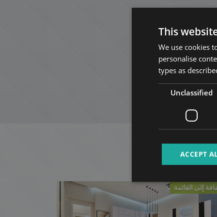
This websit
We use cookies to
personalise conte
types as described
Unclassified
ACCEPT A
افة إلى القائمة