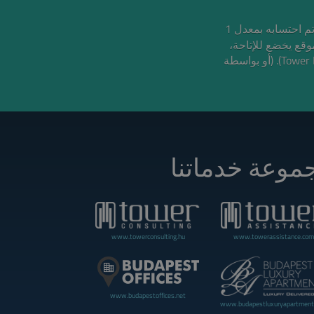
السعر باليورو تقريبي وتم احتسابه بمعدل 1
لموقع يخضع للإتاحة
ولا تمثل عرضًا وقد يتم سحبها أو تعديلها بواسطة شركة تاور إنترناشيونال (Tower International Kft). (أو بواسطة
موعة خدماتنا
www.towerconsulting.hu
www.towerassistance.com
www.budapestoffices.net
www.budapestluxuryapartment