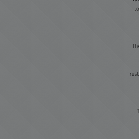
t
The
res