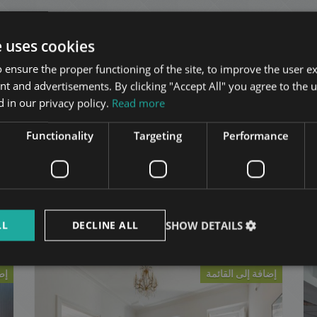
The rental fee i
e uses cookies
 ensure the proper functioning of the site, to improve the user e
An ideal home for tenants seeking a refined residence
nt and advertisements. By clicking "Accept All" you agree to the u
 in our privacy policy.
Read more
Functionality
Targeting
Performance
Related apartments in Budap
LL
DECLINE ALL
SHOW DETAILS
إضافة إلى القائمة
إض