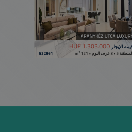
ARANYKÉZ UTCA LUXUR
1.303.000 HUF
يمة الإيجار
2
522961
لمنطقة 5 • 3 غرف النوم • 121