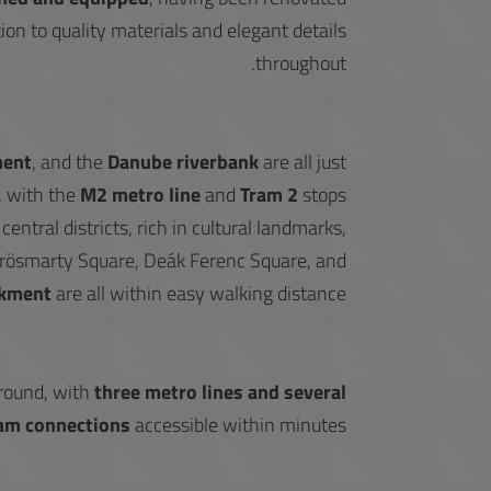
tion to quality materials and elegant details
throughout.
ment
, and the
Danube riverbank
are all just
, with the
M2 metro line
and
Tram 2
stops
entral districts, rich in cultural landmarks,
Vörösmarty Square, Deák Ferenc Square, and
nkment
are all within easy walking distance.
-round, with
three metro lines and several
am connections
accessible within minutes.