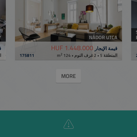
Y
NÁDOR UTCA
1.448.000 HUF
قيمة الإيجار
ق
2
ا m
175811
المنطقة 5 • 2 غرف النوم • 124 m
MORE