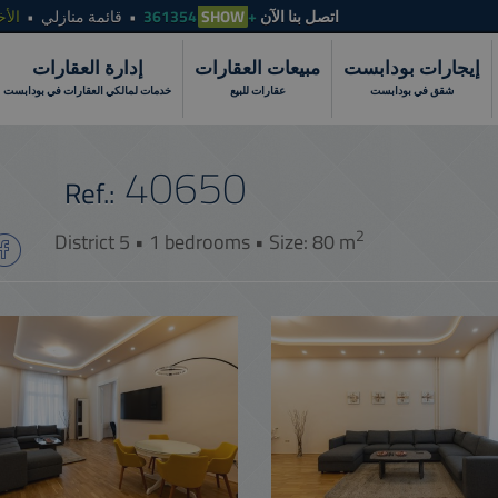
الأخ
قائمة منازلي
SHOW
+361354
اتصل بنا الآن
إيجارات بودابست
مبيعات العقارات
إدارة العقارات
شقق في بودابست
عقارات للبيع
خدمات لمالكي العقارات في بودابست
40650
Ref.:
2
District 5 • 1 bedrooms • Size: 80 m