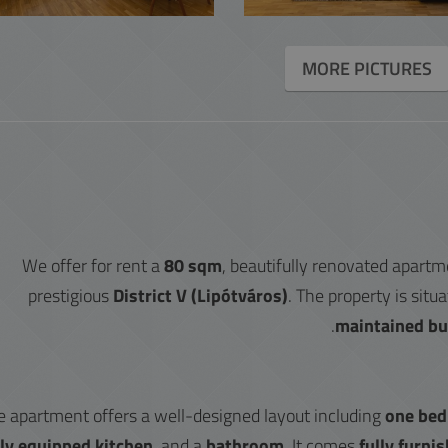
MORE PICTURES
We offer for rent a
80 sqm
, beautifully renovated apart
prestigious
District V (Lipótváros)
. The property is situ
maintained bu
e apartment offers a well-designed layout including
one be
lly equipped kitchen
, and a
bathroom
. It comes
fully furni