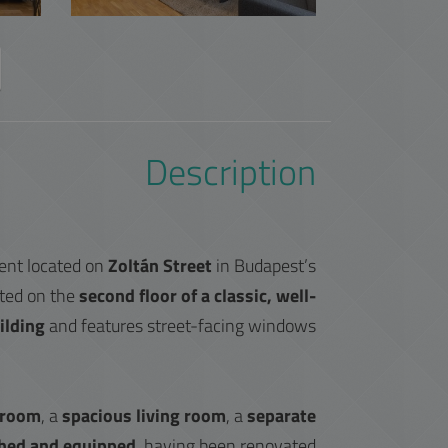
Description
ment located on
Zoltán Street
in Budapest’s
ated on the
second floor of a classic, well-
ilding
and features street-facing windows.
droom
, a
spacious living room
, a
separate
shed and equipped
, having been renovated