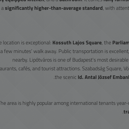
o a
significantly higher-than-average standard
, with atten
 location is exceptional:
Kossuth Lajos Square
, the
Parlia
a few minutes’ walk away. Public transportation is excellent
nearby. Lipótváros is one of Budapest’s most desirable c
taurants, cafés, and tourist attractions. Szabadság Square, 
the scenic
Id. Antal József Emba
The area is highly popular among international tenants year
tr