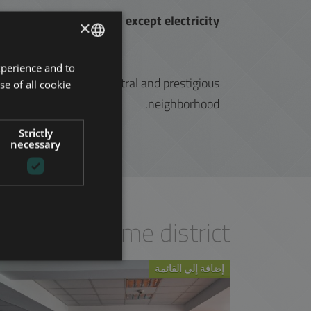
ncludes all utility costs except electricity.
×
xperience and to
ENGLISH
 in Budapest’s most central and prestigious
se of all cookie
HUNGARIAN
neighborhood.
GERMAN
Strictly
FRENCH
necessary
ITALIAN
SPANISH
RUSSIAN
est
in the same district
ARABIC
إضافة إلى القائمة