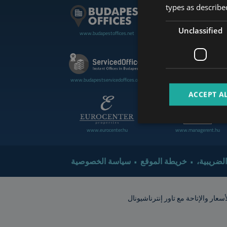
types as described
Unclassified
www.budapestoffices.net
www.budapestluxuryapartment
www.cdpbudapest.com
www.budapestservicedoffices.com
ACCEPT A
www.eurocenter.hu
www.managerent.hu
 الضريبية
خريطة الموقع
سياسة الخصوصية