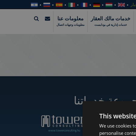
بار
خدمات مالك العقار
معلومات عنا
خدمات إدارية في بودابست
معلومات وجهات اتصال
موعة خدماتنا
This websit
We use cookies to
www.towerconsulting.hu
www.towerassistance.com
personalise conte