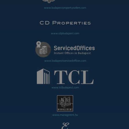
www.budapestpropertysellers.com
www.cdpbudapest.com
www.budapestservicedoffices.com
www.tclbudapest.com
www.managerent.hu