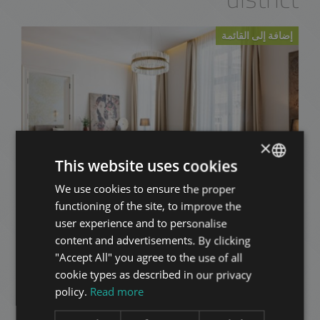
إضافة إلى القائمة
×
This website uses cookies
AKADÉMIA UTCA
1.830.000 HUF
We use cookies to ensure the proper
ENGLISH
قيمة الإيجار
functioning of the site, to improve the
2
المنطقة 5 • 3 غرف النوم • 165 m
HUNGARIAN
user experience and to personalise
GERMAN
content and advertisements. By clicking
إضافة إلى القائمة
"Accept All" you agree to the use of all
FRENCH
cookie types as described in our privacy
ITALIAN
policy.
Read more
SPANISH