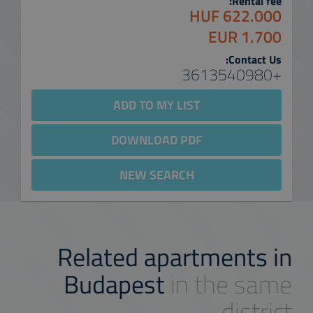
Rental fee:
622.000 HUF
1.700 EUR
Contact Us:
+3613540980
ADD TO MY LIST
DOWNLOAD PDF
NEW SEARCH
Related apartments in
Budapest
in the same
district