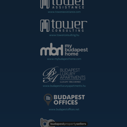
www.towerassistance.com
www.towerconsulting.hu
www.mybudapesthome.com
www.budapestluxuryapartments.hu
www.budapestoffices.net