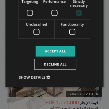
Targeting
Performance
Strictly
RUSSIAN
necessary
ARABIC
MOLNÁR UTCA
Unclassified
Functionality
750.000 HUF
قيمة الإيجار
2
المنطقة 5 • 2 غرف النوم • 82 m
إضافة إلى القائمة
ACCEPT ALL
DECLINE ALL
SHOW DETAILS
ARANYKÉZ UTCA
1.171.000 HUF
قيمة الإيجار
2
المنطقة 5 • 3 غرف النوم • 121 m