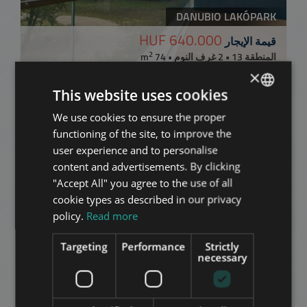
DANUBIO LAKÓPARK
640.000 HUF
قيمة الإيجار
2
المنطقة 13 • 2 غرف النوم • 74 m
×
This website uses cookies
إضافة إلى القائمة
We use cookies to ensure the proper
ENGLISH
functioning of the site, to improve the
HUNGARIAN
user experience and to personalise
GERMAN
content and advertisements. By clicking
"Accept All" you agree to the use of all
FRENCH
cookie types as described in our privacy
ITALIAN
policy.
Read more
XIII. KERÜLET ORSZÁGBÍRÓ UTCA
SPANISH
470.000 HUF
قيمة الإيجار
Targeting
Performance
Strictly
RUSSIAN
necessary
2
المنطقة 13 • 2 غرف النوم • 40 m
ARABIC
إضافة إلى القائمة