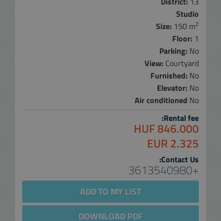
District:
13
Studio
2
Size:
150 m
Floor:
1
Parking:
No
View:
Courtyard
Furnished:
No
Elevator:
No
Air conditioned
No
Rental fee:
846.000 HUF
2.325 EUR
Contact Us:
+3613540980
ADD TO MY LIST
DOWNLOAD PDF