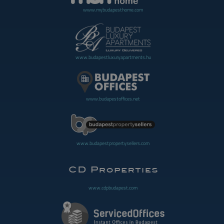
www.mybudapesthome.com
www.budapestluxuryapartments.hu
www.budapestoffices.net
www.budapestpropertysellers.com
www.cdpbudapest.com