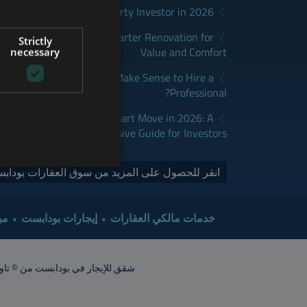
District Fits Which Property Investor in 2026?
GERMAN
apest: How to Plan a Smarter Renovation for
Strictly
FRENCH
Value and Comfort
necessary
ITALIAN
udapest: When Does It Make Sense to Hire a
Professional?
SPANISH
RUSSIAN
dapest Real Estate is a Smart Move in 2026: A
Comprehensive Guide for Investors
ARABIC
انقر للحصول على المزيد من سوق العقارات بودابس
خدمات مالكي العقارات
إيجارات بودابست
مب
شقق للإيجار في بودابست من © تاور إنترناشيونال 2015. جميع الحقوق محفوظة. أشعار الشقق تقريبية. ينبغي ت