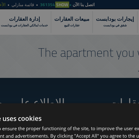
الأخ
قائمة منازلي
SHOW
+361354
اتصل بنا الآن
إيجارات بودابست
مبيعات العقارات
إدارة العقارات
شقق في بودابست
عقارات للبيع
خدمات لمالكي العقارات في بودابست
The apartment you 
عقارات
الاطلاع على مج
e uses cookies
 ensure the proper functioning of the site, to improve the user e
How to Still Find 
www.tower-investments.com
nt and advertisements. By clicking "Accept All" you agree to the u