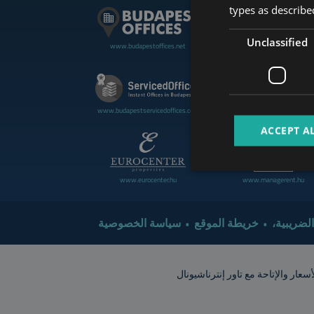
types as described
Unclassified
www.budapestoffices.net
www.budapestluxuryapartment
www.cdpbudapest.com
www.budapestservicedoffices.com
ACCEPT A
www.eurocenter.hu
www.managerent.hu
 الضريبية
خريطة الموقع
سياسة الخصوصية