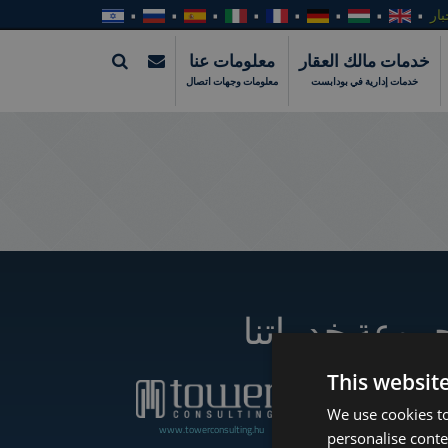
بار
خدمات مالك العقار
معلومات عنا
خدمات إدارية في بودابست
معلومات وجهات اتصال
موعة خدماتنا
This websit
We use cookies to
www.towerconsulting.hu
www.towerassistance.com
personalise conte