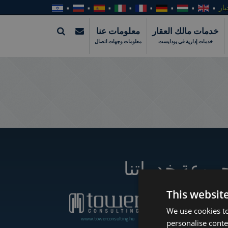
بار
خدمات مالك العقار
معلومات عنا
خدمات إدارية في بودابست
معلومات وجهات اتصال
موعة خدماتنا
This websit
We use cookies to
www.towerconsulting.hu
www.towerassistance.com
personalise conte