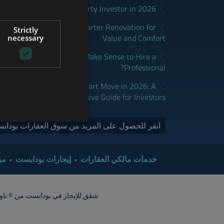
District Fits Which Property Investor in 2026?
GERMAN
apest: How to Plan a Smarter Renovation for
Strictly
FRENCH
Value and Comfort
necessary
ITALIAN
udapest: When Does It Make Sense to Hire a
Professional?
SPANISH
RUSSIAN
dapest Real Estate is a Smart Move in 2026: A
Comprehensive Guide for Investors
ARABIC
انقر للحصول على المزيد من سوق العقارات بودابس
خدمات مالكي العقارات
إيجارات بودابست
مب
شقق للإيجار في بودابست من © تاور إنترناشيونال 2015. جميع الحقوق محفوظة. أشعار الشقق تقريبية. ينبغي ت