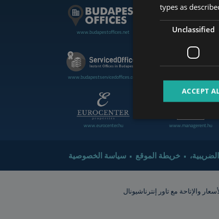
types as described
Unclassified
www.budapestoffices.net
www.budapestluxuryapartment
www.cdpbudapest.com
www.budapestservicedoffices.com
ACCEPT A
www.eurocenter.hu
www.managerent.hu
 الضريبية
خريطة الموقع
سياسة الخصوصية