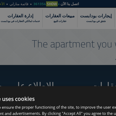
الأخ
قائمة منازلي
SHOW
+361354
اتصل بنا الآن
إيجارات بودابست
مبيعات العقارات
إدارة العقارات
شقق في بودابست
عقارات للبيع
خدمات لمالكي العقارات في بودابست
The apartment you 
عقارات
الاطلاع على مج
e uses cookies
 ensure the proper functioning of the site, to improve the user e
How to Still Find 
www.tower-investments.com
nt and advertisements. By clicking "Accept All" you agree to the u