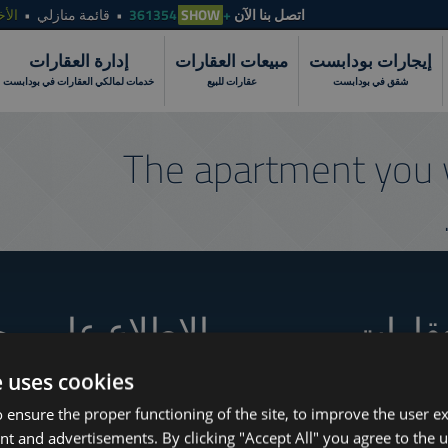
الأخ
قائمة منازلي
SHOW
+361354
اتصل بنا الآن
إيجارات بودابست
مبيعات العقارات
إدارة العقارات
شقق في بودابست
عقارات للبيع
خدمات لمالكي العقارات في بودابست
The apartment you 
عقارات
الاطلاع على مج
e uses cookies
 ensure the proper functioning of the site, to improve the user e
How to Still Find 
www.tower-investments.com
nt and advertisements. By clicking "Accept All" you agree to the u