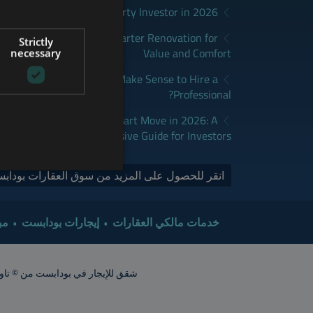
District Fits Which Property Investor in 2026?
GERMAN
apest: How to Plan a Smarter Renovation for
Strictly
FRENCH
Value and Comfort
necessary
ITALIAN
udapest: When Does It Make Sense to Hire a
Professional?
SPANISH
RUSSIAN
dapest Real Estate is a Smart Move in 2026: A
Comprehensive Guide for Investors
ARABIC
انقر للحصول على المزيد من سوق العقارات بودابس
خدمات مالكي العقارات
إيجارات بودابست
مب
شقق للإيجار في بودابست من © تاور إنترناشيونال 2015. جميع الحقوق محفوظة. أشعار الشقق تقريبية. ينبغي ت