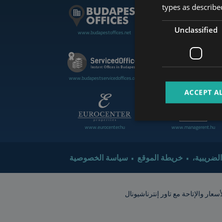
types as described
Unclassified
www.budapestoffices.net
www.budapestluxuryapartment
www.cdpbudapest.com
www.budapestservicedoffices.com
ACCEPT A
www.eurocenter.hu
www.managerent.hu
 الضريبية
خريطة الموقع
سياسة الخصوصية