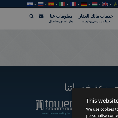
بار
خدمات مالك العقار
معلومات عنا
خدمات إدارية في بودابست
معلومات وجهات اتصال
موعة خدماتنا
This websit
We use cookies to
www.towerconsulting.hu
www.towerassistance.com
personalise conte