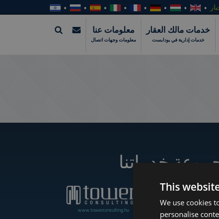
بار
خدمات مالك العقار
معلومات عنا
خدمات إدارية في بودابست
معلومات وجهات اتصال
موعة خدماتنا
This websit
We use cookies to
www.towerconsulting.hu
www.towerassistance.com
personalise conte