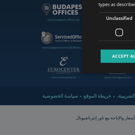
types as described
Unclassified
www.budapestoffices.net
www.budapestluxuryapartment
www.cdpbudapest.com
www.budapestservicedoffices.com
ACCEPT A
www.eurocenter.hu
www.managerent.hu
 الضريبية
خريطة الموقع
سياسة الخصوصية