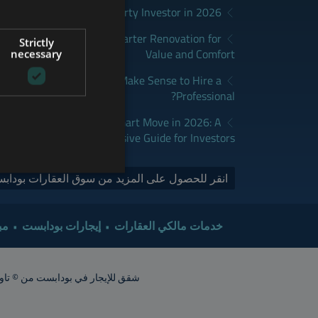
District Fits Which Property Investor in 2026?
GERMAN
apest: How to Plan a Smarter Renovation for
Strictly
FRENCH
Value and Comfort
necessary
ITALIAN
udapest: When Does It Make Sense to Hire a
Professional?
SPANISH
RUSSIAN
dapest Real Estate is a Smart Move in 2026: A
Comprehensive Guide for Investors
ARABIC
انقر للحصول على المزيد من سوق العقارات بودابس
خدمات مالكي العقارات
إيجارات بودابست
مب
شقق للإيجار في بودابست من © تاور إنترناشيونال 2015. جميع الحقوق محفوظة. أشعار الشقق تقريبية. ينبغي ت