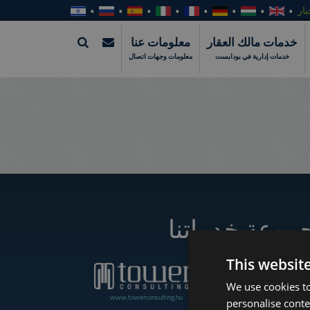
بار
خدمات مالك العقار
معلومات عنا
خدمات إدارية في بودابست
معلومات وجهات اتصال
موعة خدماتنا
This websit
We use cookies to
www.towerconsulting.hu
www.towerassistance.com
personalise conte