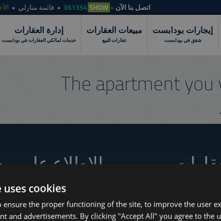
الأخ
قائمة منازلي
SHOW
+361354
اتصل بنا الآن
إيجارات بودابست
مبيعات العقارات
إدارة العقارات
شقق في بودابست
عقارات للبيع
خدمات لمالكي العقارات في بودابست
The apartment you 
عقارات
الاطلاع على مج
e uses cookies
 ensure the proper functioning of the site, to improve the user e
How to Still Find 
www.tower-investments.com
nt and advertisements. By clicking "Accept All" you agree to the u