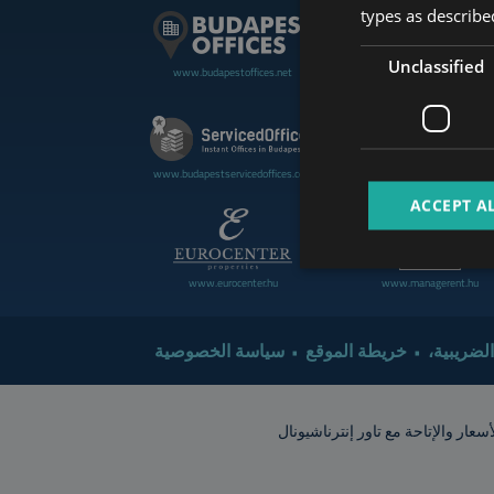
types as described
Unclassified
www.budapestoffices.net
www.budapestluxuryapartment
www.cdpbudapest.com
www.budapestservicedoffices.com
ACCEPT A
www.eurocenter.hu
www.managerent.hu
 الضريبية
خريطة الموقع
سياسة الخصوصية