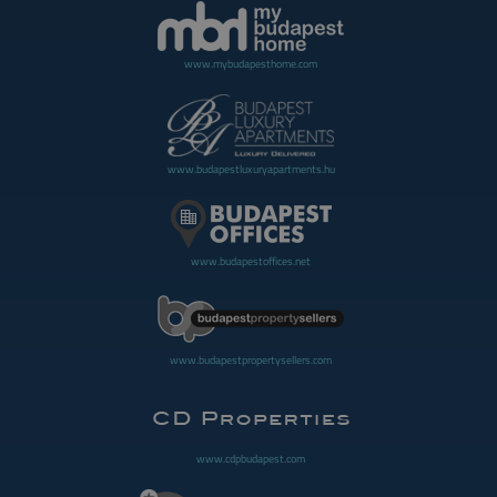
www.mybudapesthome.com
www.budapestluxuryapartments.hu
www.budapestoffices.net
www.budapestpropertysellers.com
www.cdpbudapest.com