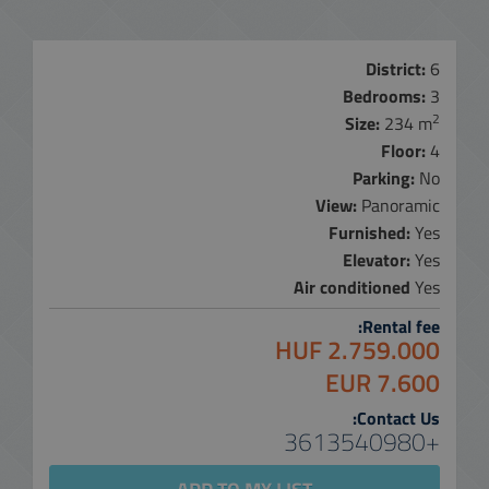
District:
6
Bedrooms:
3
2
Size:
234 m
Floor:
4
Parking:
No
View:
Panoramic
Furnished:
Yes
Elevator:
Yes
Air conditioned
Yes
Rental fee:
2.759.000 HUF
7.600 EUR
Contact Us:
+3613540980