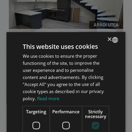
ARADI UTCA
325.000 HUF
قيمة الإيجار
×
2
المنطقة 6 • الاستوديو • 50 m
This website uses cookies
We use cookies to ensure the proper
ENGLISH
إضافة إلى القائمة
functioning of the site, to improve the
HUNGARIAN
user experience and to personalise
GERMAN
content and advertisements. By clicking
"Accept All" you agree to the use of all
FRENCH
cookie types as described in our privacy
ITALIAN
policy.
Read more
SPANISH
Targeting
Performance
Strictly
AVENUE GARDEN
RUSSIAN
necessary
853.000 HUF
قيمة الإيجار
ARABIC
2
المنطقة 6 • 2 غرف النوم • 91 m