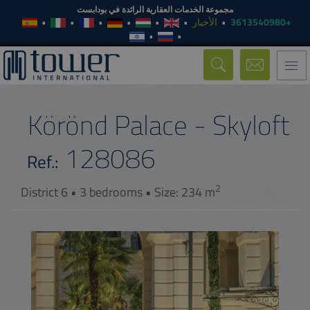
مجموعة الخدمات العقارية الرائدة في بودابست
الأخبار
+3613540980
Toggle
navigation
Körönd Palace - Skyloft
128086
Ref.:
2
District 6 • 3 bedrooms • Size: 234 m