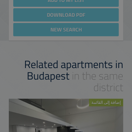
ADD TO MY LIST
DOWNLOAD PDF
NEW SEARCH
Related apartments in
Budapest
in the same
district
إضافة إلى القائمة