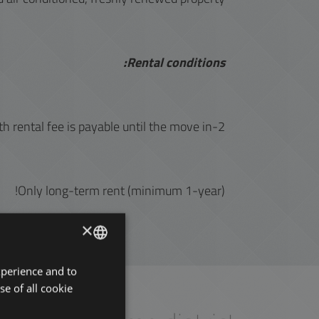
Rental conditions:
2-month deposit and the first month rental fee is payable until the move in.
Only long-term rent (minimum 1-year)!
×
xperience and to
ENGLISH
se of all cookie
HUNGARIAN
GERMAN