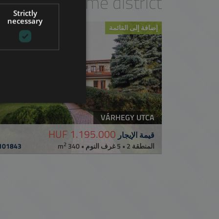
est
in the same district
Strictly
FRENCH
necessary
إضافة إلى القائمة
ITALIAN
SPANISH
RUSSIAN
ARABIC
VÁRHEGY UTCA
1.195.000 HUF
قيمة الإيجار
2
101843
المنطقة 2 • 5 غرف النوم • 340 m