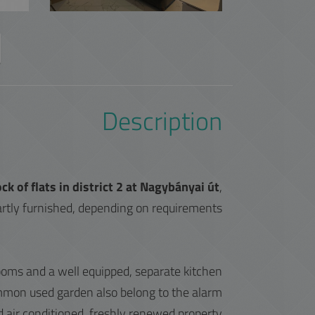
Description
ck of flats in district 2 at Nagybányai út
,
artly furnished, depending on requirements.
oms and a well equipped, separate kitchen.
ommon used garden also belong to the alarm
 air conditioned, freshly renewed property.