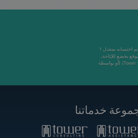
السعر باليورو تقريبي وتم احتسابه بمعدل 1
لموقع يخضع للإتاحة
ولا تمثل عرضًا وقد يتم سحبها أو تعديلها بواسطة شركة تاور إنترناشيونال (Tower International Kft). (أو بواسطة
موعة خدماتنا