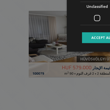
Unclassified
افة إلى القائمة
ACCEPT A
HŰVÖSVÖLGYI Ú
579.000 HUF
يمة الإيجار
2
100079
لمنطقة 2 • 2 غرف النوم • 90