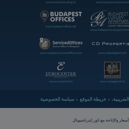
www.towerconsulting.hu
www.towerassistance.com
www.budapestoffices.net
www.budapestluxuryapartment
www.cdpbudapest.com
www.budapestservicedoffices.com
www.eurocenter.hu
www.managerent.hu
 الضريبية
خريطة الموقع
سياسة الخصوصية