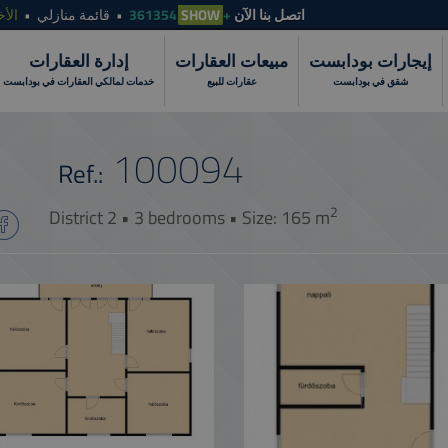
الأخ
قائمة منازلي
SHOW
+361354
اتصل بنا الآن
إيجارات بودابست
مبيعات العقارات
إدارة العقارات
شقق في بودابست
عقارات للبيع
خدمات لمالكي العقارات في بودابست
100094
Ref.:
2
District 2 • 3 bedrooms • Size: 165 m