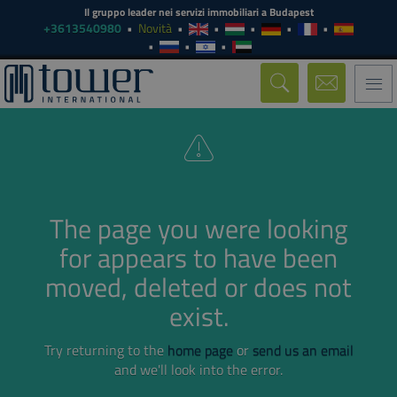
Il gruppo leader nei servizi immobiliari a Budapest
+3613540980
Novità
Togg
navi
The page you were looking
for appears to have been
moved, deleted or does not
exist.
Try returning to the
home page
or
send us an email
and we'll look into the error.