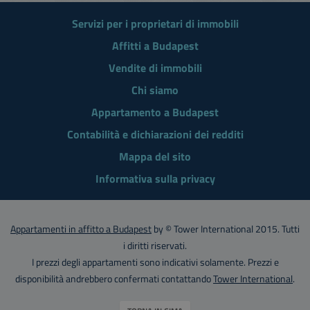
Servizi per i proprietari di immobili
Affitti a Budapest
Vendite di immobili
Chi siamo
Appartamento a Budapest
Contabilità e dichiarazioni dei redditi
Mappa del sito
Informativa sulla privacy
Appartamenti in affitto a Budapest
by © Tower International 2015. Tutti
i diritti riservati.
I prezzi degli appartamenti sono indicativi solamente. Prezzi e
disponibilità andrebbero confermati contattando
Tower International
.