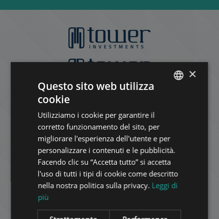
×
Questo sito web utilizza
cookie
ENGLISH
Utilizziamo i cookie per garantire il
HUNGARIAN
corretto funzionamento del sito, per
GERMAN
migliorare l'esperienza dell'utente e per
personalizzare i contenuti e le pubblicità.
FRENCH
Facendo clic su “Accetta tutto” si accetta
ITALIAN
l'uso di tutti i tipi di cookie come descritto
SPANISH
nella nostra politica sulla privacy.
Leggi di
più
RUSSIAN
ARABIC
Strettamente
Performance