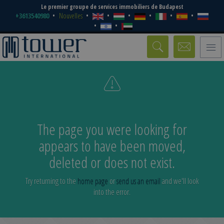
Le premier groupe de services immobiliers de Budapest
+3613540980
Nouvelles
Toggle
naviga
The page you were looking for
appears to have been moved,
deleted or does not exist.
Try returning to the
home page
or
send us an email
and we'll look
into the error.