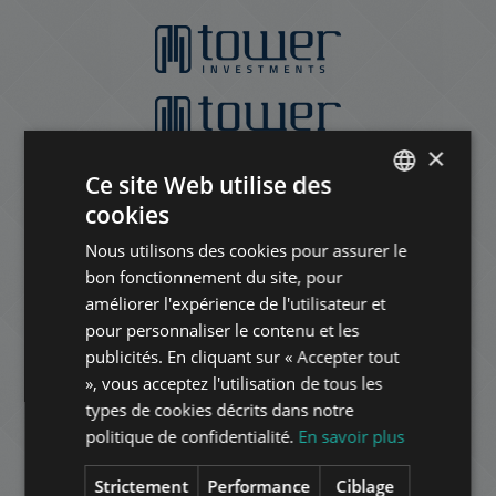
×
Ce site Web utilise des
cookies
ENGLISH
Nous utilisons des cookies pour assurer le
HUNGARIAN
bon fonctionnement du site, pour
GERMAN
améliorer l'expérience de l'utilisateur et
pour personnaliser le contenu et les
FRENCH
publicités. En cliquant sur « Accepter tout
ITALIAN
», vous acceptez l'utilisation de tous les
SPANISH
types de cookies décrits dans notre
politique de confidentialité.
En savoir plus
RUSSIAN
ARABIC
Strictement
Performance
Ciblage