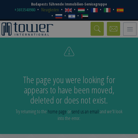
Budapests führende Immobilien-Servicegruppe
+3613540980
Neuigkeiten
Toggle
naviga
The page you were looking for
appears to have been moved,
deleted or does not exist.
Try returning to the
home page
or
send us an email
and we'll look
into the error.