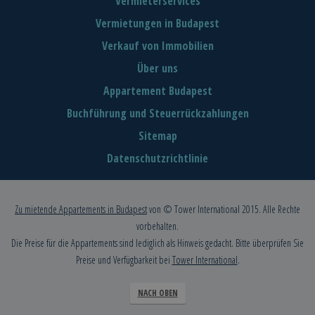
Vermieterservices
Vermietungen in Budapest
Verkauf von Immobilien
Über uns
Appartement Budapest
Buchführung und Steuerrückzahlungen
Sitemap
Datenschutzrichtlinie
Zu mietende Appartements in Budapest
von © Tower International 2015. Alle Rechte
vorbehalten.
Die Preise für die Appartements sind lediglich als Hinweis gedacht. Bitte überprüfen Sie
Preise und Verfügbarkeit bei
Tower International
.
NACH OBEN