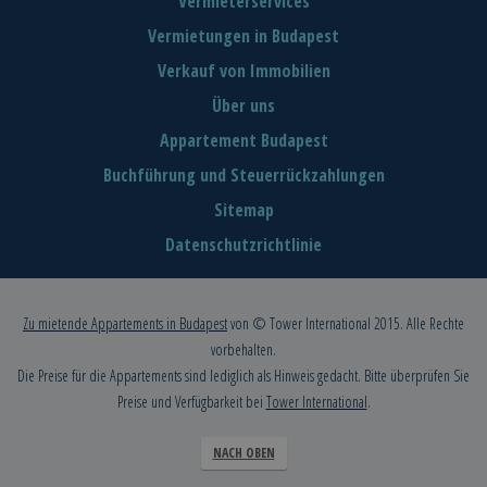
Vermieterservices
Vermietungen in Budapest
Verkauf von Immobilien
Über uns
Appartement Budapest
Buchführung und Steuerrückzahlungen
Sitemap
Datenschutzrichtlinie
Zu mietende Appartements in Budapest
von © Tower International 2015. Alle Rechte
vorbehalten.
Die Preise für die Appartements sind lediglich als Hinweis gedacht. Bitte überprüfen Sie
Preise und Verfügbarkeit bei
Tower International
.
NACH OBEN