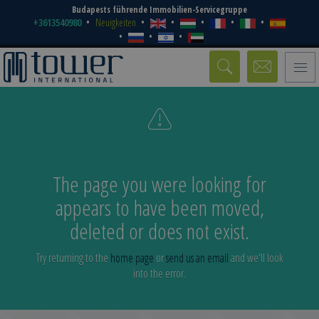
Budapests führende Immobilien-Servicegruppe
+3613540980
Neuigkeiten
Toggle
naviga
The page you were looking for
appears to have been moved,
deleted or does not exist.
Try returning to the
home page
or
send us an email
and we'll look
into the error.