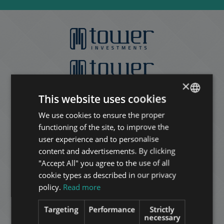
×
This website uses cookies
We use cookies to ensure the proper
ENGLISH
functioning of the site, to improve the
HUNGARIAN
user experience and to personalise
GERMAN
content and advertisements. By clicking
"Accept All" you agree to the use of all
FRENCH
cookie types as described in our privacy
ITALIAN
policy.
Read more
SPANISH
Targeting
Performance
Strictly
RUSSIAN
necessary