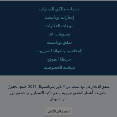
خدمات مالكي العقارات
إيجارات بودابست
مبيعات العقارات
معلومات عنا
شقق بودابست
المحاسبة والعوائد الضريبية،
خريطة الموقع
سياسة الخصوصية
شقق للإيجار في بودابست من © تاور إنترناشيونال 2015. جميع الحقوق
محفوظة. أشعار الشقق تقريبية. ينبغي تأكيد الأسعار والإتاحة مع تاور
إنترناشيونال
العودة الى الأعلى