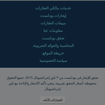
خدمات مالكي العقارات
إيجارات بودابست
مبيعات العقارات
معلومات عنا
شقق بودابست
المحاسبة والعوائد الضريبية،
خريطة الموقع
سياسة الخصوصية
شقق للإيجار في بودابست من © تاور إنترناشيونال 2015. جميع الحقوق
محفوظة. أشعار الشقق تقريبية. ينبغي تأكيد الأسعار والإتاحة مع تاور
إنترناشيونال
العودة الى الأعلى