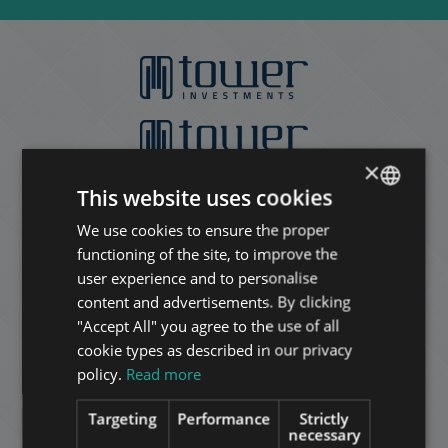
×
This website uses cookies
We use cookies to ensure the proper
ENGLISH
functioning of the site, to improve the
HUNGARIAN
user experience and to personalise
GERMAN
content and advertisements. By clicking
"Accept All" you agree to the use of all
FRENCH
cookie types as described in our privacy
ITALIAN
policy.
Read more
SPANISH
Targeting
Performance
Strictly
RUSSIAN
necessary